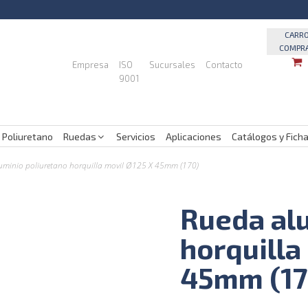
CARR
COMPR
Empresa
ISO
Sucursales
Contacto
9001
 Poliuretano
Ruedas
Servicios
Aplicaciones
Catálogos y Fich
uminio poliuretano horquilla movil Ø125 X 45mm (170)
Rueda alu
horquilla
45mm (17