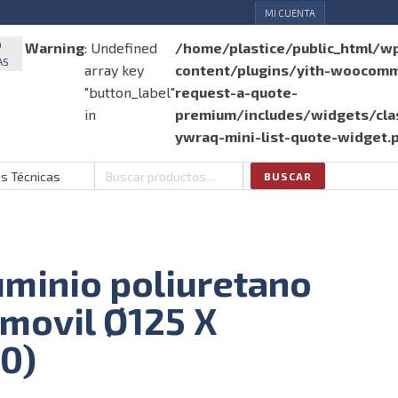
MI CUENTA
O
Warning
: Undefined
/home/plastice/public_html/w
AS
array key
content/plugins/yith-woocom
"button_label"
request-a-quote-
in
premium/includes/widgets/clas
ywraq-mini-list-quote-widget.
as Técnicas
BUSCAR
Buscar
por:
minio poliuretano
 movil Ø125 X
0)