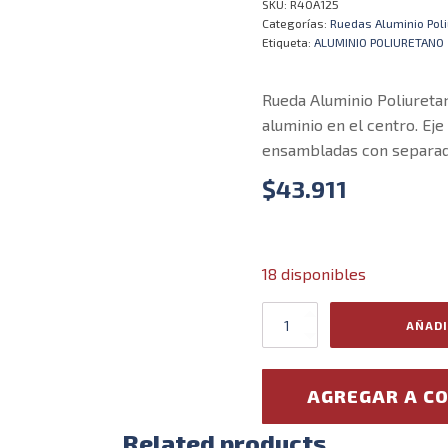
SKU:
R40A125
Categorías:
Ruedas Aluminio Pol
Etiqueta:
ALUMINIO POLIURETANO
Rueda Aluminio Poliuretan
aluminio en el centro. Ej
ensambladas con separad
$
43.911
18 disponibles
Rueda
AÑADI
aluminio
poliuretano
horquilla
AGREGAR A C
movil
Ø125
X
Related products