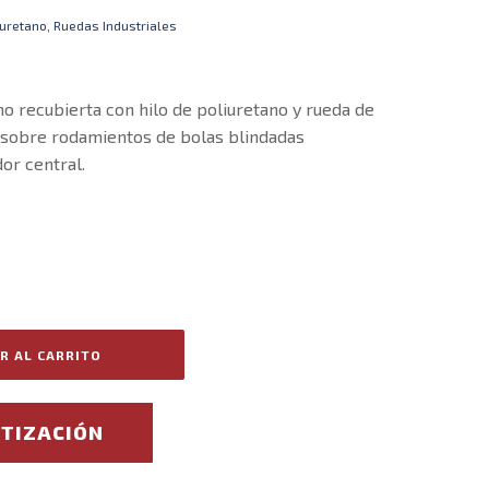
iuretano
,
Ruedas Industriales
o recubierta con hilo de poliuretano y rueda de
e sobre rodamientos de bolas blindadas
or central.
R AL CARRITO
OTIZACIÓN