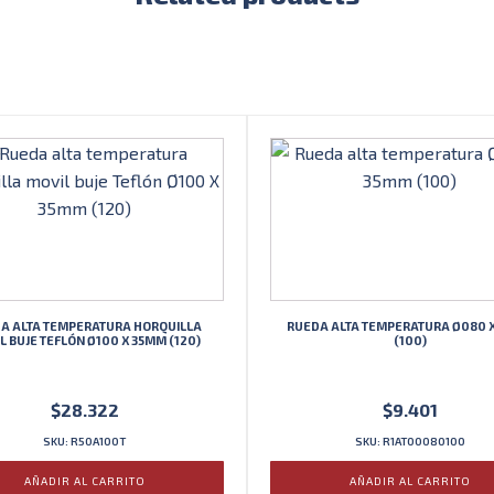
45mm
(170)
cantidad
A ALTA TEMPERATURA HORQUILLA
RUEDA ALTA TEMPERATURA Ø080 
L BUJE TEFLÓN Ø100 X 35MM (120)
(100)
$
28.322
$
9.401
SKU: R50A100T
SKU: R1AT00080100
AÑADIR AL CARRITO
AÑADIR AL CARRITO