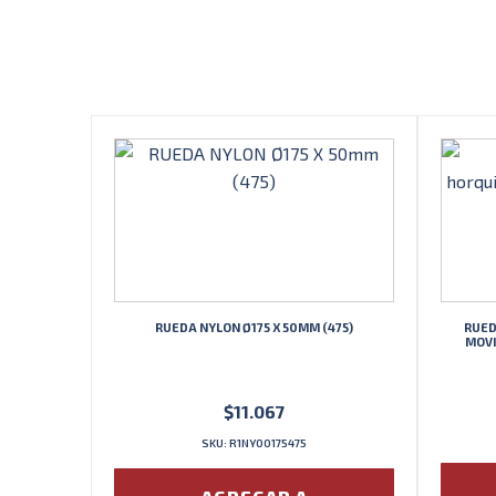
RUEDA NYLON Ø175 X 50MM (475)
RUED
MOVI
$
11.067
SKU: R1NY00175475