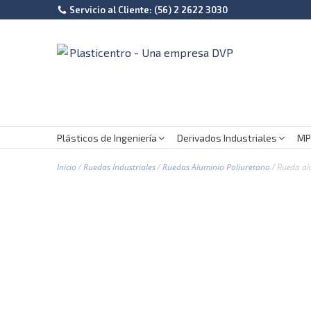
Servicio al Cliente: (56) 2 2622 3030
Plásticos de Ingeniería
Derivados Industriales
MP
Inicio
/
Ruedas Industriales
/
Ruedas Aluminio Poliuretano
/ Rueda al