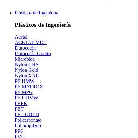
Plásticos de Ingeniería
Plásticos de Ingeniería
Acetal
ACETAL MDT
Durocotón
Durocotón Grafito
Microbloc
Nylon GHS
Nylon Gold
Nylon XAU
PE HMW
PE MATROX
PE MPG
PE UHMW
PEEK
PET
PET GOLD
Policarbonato
Polipropileno
PPS
PVC