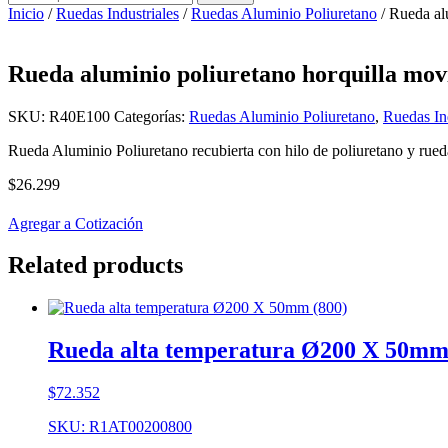
por:
Inicio
/
Ruedas Industriales
/
Ruedas Aluminio Poliuretano
/ Rueda al
Rueda aluminio poliuretano horquilla mov
SKU:
R40E100
Categorías:
Ruedas Aluminio Poliuretano
,
Ruedas Ind
Rueda Aluminio Poliuretano recubierta con hilo de poliuretano y rued
$
26.299
Agregar a Cotización
Related products
Rueda alta temperatura Ø200 X 50mm
$
72.352
SKU: R1AT00200800