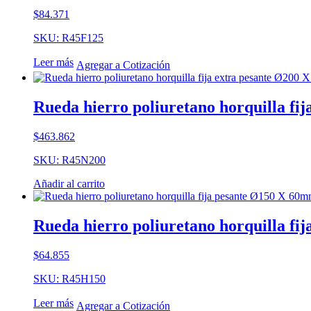
cantidad
$
84.371
SKU: R45F125
Leer más
Agregar a Cotización
Rueda hierro poliuretano horquilla fi
$
463.862
SKU: R45N200
Añadir al carrito
Rueda hierro poliuretano horquilla fi
$
64.855
SKU: R45H150
Leer más
Agregar a Cotización