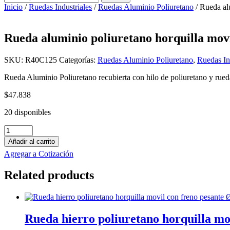
por:
Inicio
/
Ruedas Industriales
/
Ruedas Aluminio Poliuretano
/ Rueda al
Rueda aluminio poliuretano horquilla mov
SKU:
R40C125
Categorías:
Ruedas Aluminio Poliuretano
,
Ruedas In
Rueda Aluminio Poliuretano recubierta con hilo de poliuretano y rued
$
47.838
20 disponibles
Rueda
aluminio
Añadir al carrito
poliuretano
Agregar a Cotización
horquilla
movil
Related products
con
freno
Ø125
X
45mm
Rueda hierro poliuretano horquilla m
(170)