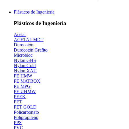
Plásticos de Ingeniería
Plásticos de Ingeniería
Acetal
ACETAL MDT
Durocotón
Durocotón Grafito
Microbloc
Nylon GHS
Nylon Gold
Nylon XAU
PE HMW
PE MATROX
PE MPG
PE UHMW
PEEK
PET
PET GOLD
Policarbonato
Polipropileno
PPS
PVC