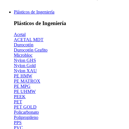
Plásticos de Ingeniería
Plásticos de Ingeniería
Acetal
ACETAL MDT
Durocotón
Durocotón Grafito
Microbloc
Nylon GHS
Nylon Gold
Nylon XAU
PE HMW
PE MATROX
PE MPG
PE UHMW
PEEK
PET
PET GOLD
Policarbonato
Polipropileno
PPS
PVC