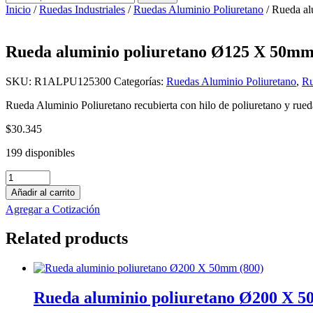
por:
Inicio
/
Ruedas Industriales
/
Ruedas Aluminio Poliuretano
/ Rueda al
Rueda aluminio poliuretano Ø125 X 50mm
SKU:
R1ALPU125300
Categorías:
Ruedas Aluminio Poliuretano
,
Ru
Rueda Aluminio Poliuretano recubierta con hilo de poliuretano y rued
$
30.345
199 disponibles
Rueda
aluminio
Añadir al carrito
poliuretano
Agregar a Cotización
Ø125
X
Related products
50mm
(300)
cantidad
Rueda aluminio poliuretano Ø200 X 5