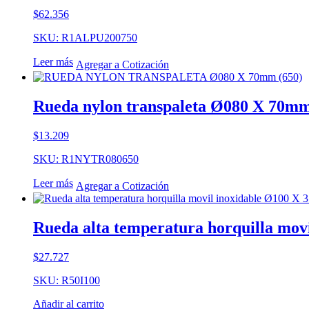
$
62.356
SKU: R1ALPU200750
Leer más
Agregar a Cotización
Rueda nylon transpaleta Ø080 X 70mm
$
13.209
SKU: R1NYTR080650
Leer más
Agregar a Cotización
Rueda alta temperatura horquilla mov
$
27.727
SKU: R50I100
Añadir al carrito