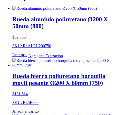
Rueda aluminio poliuretano Ø200 X
50mm (800)
$
62.356
SKU: R1ALPU200750
Leer más
Agregar a Cotización
Rueda hierro poliuretano horquilla
movil pesante Ø200 X 60mm (750)
$
131.614
SKU: R45E200
Añadir al carrito