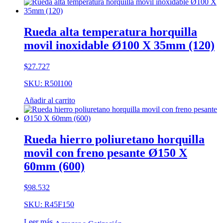
Rueda alta temperatura horquilla
movil inoxidable Ø100 X 35mm (120)
$
27.727
SKU: R50I100
Añadir al carrito
Rueda hierro poliuretano horquilla
movil con freno pesante Ø150 X
60mm (600)
$
98.532
SKU: R45F150
Leer más