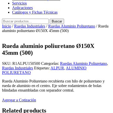
Servicios
Aplicaciones
Catálogos y Fichas Técnicas
Buscar
Buscar
por:
Inicio
/
Ruedas Industriales
/
Ruedas Aluminio Poliuretano
/ Rueda
aluminio poliuretano Ø150X 45mm (500)
Rueda aluminio poliuretano Ø150X
45mm (500)
SKU:
R1ALPU150500
Categorías:
Ruedas Aluminio Poliuretano
,
Ruedas Industriales
Etiquetas:
ALPUR
,
ALUMINIO
POLIURETANO
Rueda Aluminio Poliuretano recubierta con hilo de poliuretano y
rueda de aluminio en el centro. Eje sobre rodamientos de bolas
blindadas ensambladas con separador central.
Agregar a Cotización
Related products