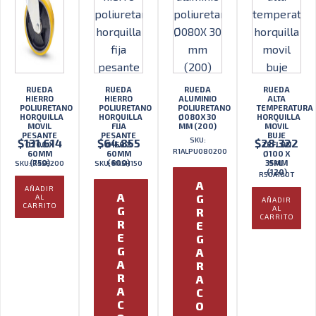
RUEDA
RUEDA
RUEDA
RUEDA
HIERRO
HIERRO
ALUMINIO
ALTA
POLIURETANO
POLIURETANO
POLIURETANO
TEMPERATURA
HORQUILLA
HORQUILLA
Ø080X 30
HORQUILLA
MOVIL
FIJA
MM (200)
MOVIL
PESANTE
PESANTE
BUJE
SKU:
$
131.614
$
64.855
$
28.322
Ø200 X
Ø150 X
TEFLÓN
R1ALPU080200
60MM
60MM
Ø100 X
(750)
(600)
35MM
SKU: R45E200
SKU: R45H150
SKU:
(120)
R50A100T
A
AÑADIR
A
G
AL
AÑADIR
CARRITO
G
AL
R
CARRITO
R
E
E
G
G
A
A
R
R
A
A
C
C
O