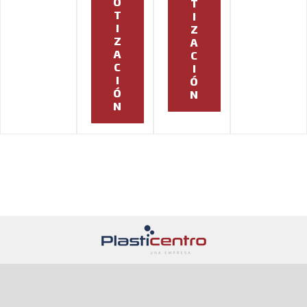
O
T
T
I
I
Z
Z
A
A
C
C
I
I
Ó
Ó
N
N