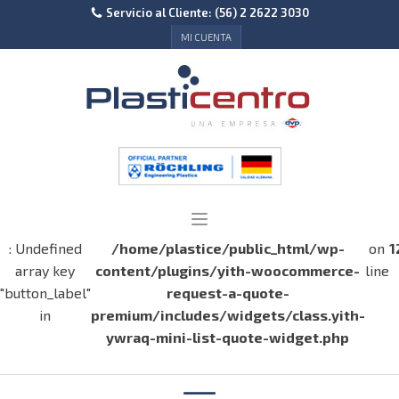
Servicio al Cliente: (56) 2 2622 3030
MI CUENTA
: Undefined
/home/plastice/public_html/wp-
on
1
array key
content/plugins/yith-woocommerce-
line
"button_label"
request-a-quote-
in
premium/includes/widgets/class.yith-
ywraq-mini-list-quote-widget.php