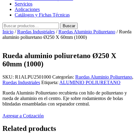
Servicios
Aplicaciones
Catálogos y Fichas Técnicas
Buscar
Buscar
por:
Inicio
/
Ruedas Industriales
/
Ruedas Aluminio Poliuretano
/ Rueda
aluminio poliuretano Ø250 X 60mm (1000)
Rueda aluminio poliuretano Ø250 X
60mm (1000)
SKU:
R1ALPU2501000
Categorías:
Ruedas Aluminio Poliuretano
,
Ruedas Industriales
Etiqueta:
ALUMINIO POLIURETANO
Rueda Aluminio Poliuretano recubierta con hilo de poliuretano y
rueda de aluminio en el centro. Eje sobre rodamientos de bolas
blindadas ensambladas con separador central.
Agregar a Cotización
Related products