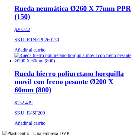
Rueda neumática Ø260 X 77mm PPR
(150)
$
20.742
SKU: R1NEPP260150
Añadir al carrito
Rueda hierro poliuretano horquilla
movil con freno pesante Ø200 X
60mm (800)
$
152.439
SKU: R45F200
Añadir al carrito