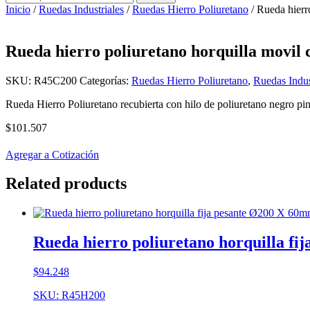
por:
Inicio
/
Ruedas Industriales
/
Ruedas Hierro Poliuretano
/ Rueda hierr
Rueda hierro poliuretano horquilla movil
SKU:
R45C200
Categorías:
Ruedas Hierro Poliuretano
,
Ruedas Indus
Rueda Hierro Poliuretano recubierta con hilo de poliuretano negro pi
$
101.507
Agregar a Cotización
Related products
Rueda hierro poliuretano horquilla fi
$
94.248
SKU: R45H200