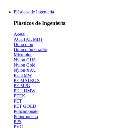
Plásticos de Ingeniería
Plásticos de Ingeniería
Acetal
ACETAL MDT
Durocotón
Durocotón Grafito
Microbloc
Nylon GHS
Nylon Gold
Nylon XAU
PE HMW
PE MATROX
PE MPG
PE UHMW
PEEK
PET
PET GOLD
Policarbonato
Polipropileno
PPS
PVC