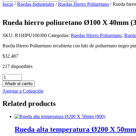
por:
Inicio
/
Ruedas Industriales
/
Ruedas Hierro Poliuretano
/ Rueda hier
Rueda hierro poliuretano Ø100 X 40mm (
SKU:
R1HIPU100300
Categorías:
Ruedas Hierro Poliuretano
,
Ruedas
Rueda Hierro Poliuretano recubierta con hilo de poliuretano negro pi
$
32.487
217 disponibles
Rueda
hierro
Añadir al carrito
poliuretano
Agregar a Cotización
Ø100
X
Related products
40mm
(300)
cantidad
Rueda alta temperatura Ø200 X 50mm