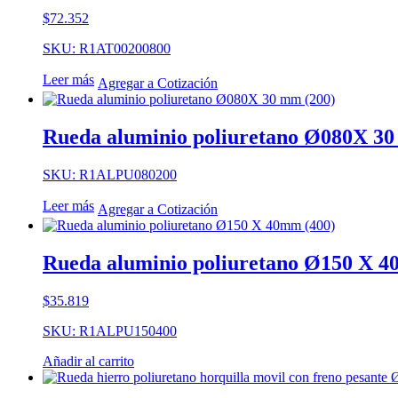
$
72.352
SKU: R1AT00200800
Leer más
Agregar a Cotización
Rueda aluminio poliuretano Ø080X 30
SKU: R1ALPU080200
Leer más
Agregar a Cotización
Rueda aluminio poliuretano Ø150 X 4
$
35.819
SKU: R1ALPU150400
Añadir al carrito