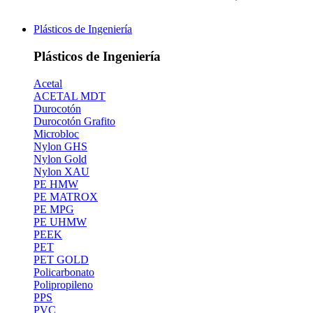
Plásticos de Ingeniería
Plásticos de Ingeniería
Acetal
ACETAL MDT
Durocotón
Durocotón Grafito
Microbloc
Nylon GHS
Nylon Gold
Nylon XAU
PE HMW
PE MATROX
PE MPG
PE UHMW
PEEK
PET
PET GOLD
Policarbonato
Polipropileno
PPS
PVC