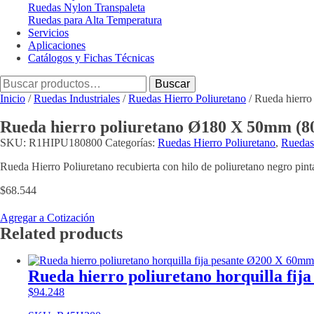
Ruedas Nylon Transpaleta
Ruedas para Alta Temperatura
Servicios
Aplicaciones
Catálogos y Fichas Técnicas
Buscar
Buscar
por:
Inicio
/
Ruedas Industriales
/
Ruedas Hierro Poliuretano
/ Rueda hierr
Rueda hierro poliuretano Ø180 X 50mm (8
SKU:
R1HIPU180800
Categorías:
Ruedas Hierro Poliuretano
,
Ruedas 
Rueda Hierro Poliuretano recubierta con hilo de poliuretano negro pin
$
68.544
Agregar a Cotización
Related products
Rueda hierro poliuretano horquilla fi
$
94.248