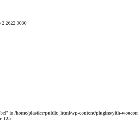
6) 2 2622 3030
abel" in
/home/plastice/public_html/wp-content/plugins/yith-woocom
ne
125