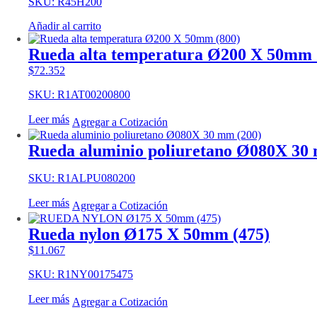
SKU: R45H200
Añadir al carrito
Rueda alta temperatura Ø200 X 50mm 
$
72.352
SKU: R1AT00200800
Leer más
Agregar a Cotización
Rueda aluminio poliuretano Ø080X 30
SKU: R1ALPU080200
Leer más
Agregar a Cotización
Rueda nylon Ø175 X 50mm (475)
$
11.067
SKU: R1NY00175475
Leer más
Agregar a Cotización