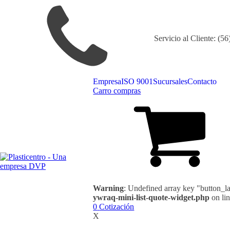
Servicio al Cliente: (5
Empresa
ISO 9001
Sucursales
Contacto
Carro compras
Warning
: Undefined array key "button_l
ywraq-mini-list-quote-widget.php
on li
0
Cotización
X