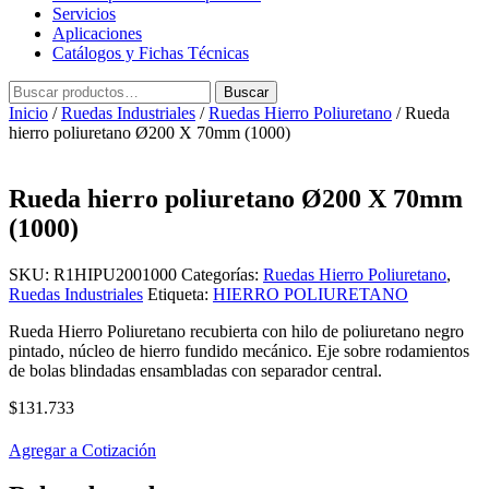
Servicios
Aplicaciones
Catálogos y Fichas Técnicas
Buscar
Buscar
por:
Inicio
/
Ruedas Industriales
/
Ruedas Hierro Poliuretano
/ Rueda
hierro poliuretano Ø200 X 70mm (1000)
Rueda hierro poliuretano Ø200 X 70mm
(1000)
SKU:
R1HIPU2001000
Categorías:
Ruedas Hierro Poliuretano
,
Ruedas Industriales
Etiqueta:
HIERRO POLIURETANO
Rueda Hierro Poliuretano recubierta con hilo de poliuretano negro
pintado, núcleo de hierro fundido mecánico. Eje sobre rodamientos
de bolas blindadas ensambladas con separador central.
$
131.733
Agregar a Cotización