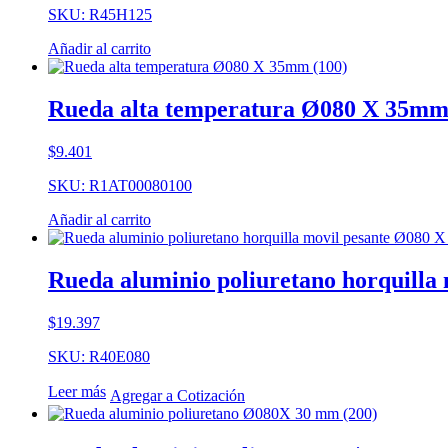
SKU: R45H125
Añadir al carrito
Rueda alta temperatura Ø080 X 35mm
$
9.401
SKU: R1AT00080100
Añadir al carrito
Rueda aluminio poliuretano horquilla
$
19.397
SKU: R40E080
Leer más
Agregar a Cotización