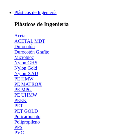
Plásticos de Ingeniería
Plásticos de Ingeniería
Acetal
ACETAL MDT
Durocotón
Durocotón Grafito
Microbloc
Nylon GHS
Nylon Gold
Nylon XAU
PE HMW
PE MATROX
PE MPG
PE UHMW
PEEK
PET
PET GOLD
Policarbonato
Polipropileno
PPS
PVC