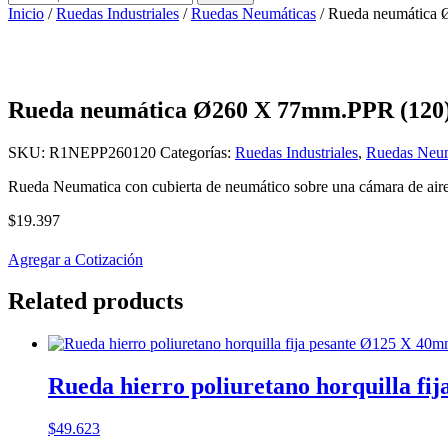
por:
Inicio
/
Ruedas Industriales
/
Ruedas Neumáticas
/ Rueda neumática
Rueda neumática Ø260 X 77mm.PPR (120
SKU:
R1NEPP260120
Categorías:
Ruedas Industriales
,
Ruedas Neum
Rueda Neumatica con cubierta de neumático sobre una cámara de aire y
$
19.397
Agregar a Cotización
Related products
Rueda hierro poliuretano horquilla fi
$
49.623