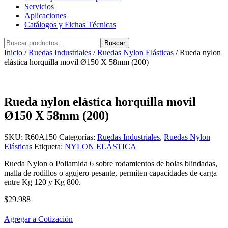
Servicios
Aplicaciones
Catálogos y Fichas Técnicas
Buscar
Buscar
por:
Inicio
/
Ruedas Industriales
/
Ruedas Nylon Elásticas
/ Rueda nylon
elástica horquilla movil Ø150 X 58mm (200)
Rueda nylon elástica horquilla movil
Ø150 X 58mm (200)
SKU:
R60A150
Categorías:
Ruedas Industriales
,
Ruedas Nylon
Elásticas
Etiqueta:
NYLON ELÁSTICA
Rueda Nylon o Poliamida 6 sobre rodamientos de bolas blindadas,
malla de rodillos o agujero pesante, permiten capacidades de carga
entre Kg 120 y Kg 800.
$
29.988
Agregar a Cotización