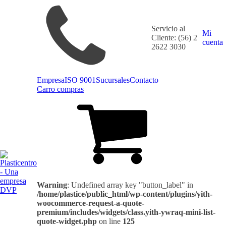
Servicio al
Mi
Cliente: (56) 2
cuenta
2622 3030
Empresa
ISO 9001
Sucursales
Contacto
Carro compras
Warning
: Undefined array key "button_label" in
/home/plastice/public_html/wp-content/plugins/yith-
woocommerce-request-a-quote-
premium/includes/widgets/class.yith-ywraq-mini-list-
quote-widget.php
on line
125