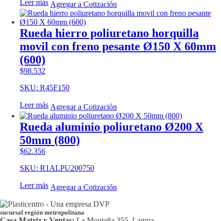
Leer más
Agregar a Cotización
Rueda hierro poliuretano horquilla
movil con freno pesante Ø150 X 60mm
(600)
$
98.532
SKU: R45F150
Leer más
Agregar a Cotización
Rueda aluminio poliuretano Ø200 X
50mm (800)
$
62.356
SKU: R1ALPU200750
Leer más
Agregar a Cotización
sucursal región metropolitana
Casa Matriz y Ventas:
La Montaña 355, Lampa