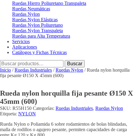
Ruedas Hierro Poliuretano Transpaleta
Ruedas Neumáticas
Ruedas Nylon
Ruedas Nylon Elásticas
Ruedas Nylon Poliuretano
Ruedas Nylon Transpaleta
Ruedas para Alta Temperatura
Servicios
Aplicaciones
Catálogos y Fichas Técnicas
Buscar
Buscar
por:
Inicio
/
Ruedas Industriales
/
Ruedas Nylon
/ Rueda nylon horquilla
fija pesante Ø150 X 45mm (600)
Rueda nylon horquilla fija pesante Ø150 X
45mm (600)
SKU:
R55H150
Categorías:
Ruedas Industriales
,
Ruedas Nylon
Etiqueta:
NYLON
Rueda Nylon o Poliamida 6 sobre rodamientos de bolas blindadas,
malla de rodillos o agujero pesante, permiten capacidades de carga
entre Kg 120 y Kg 800.