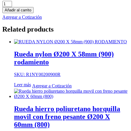
Rueda
nylon
Añadir al carrito
horquilla
Agregar a Cotización
movil
pesante
Related products
Ø125
X
45mm
(300)
cantidad
Rueda nylon Ø200 X 58mm (900)
rodamiento
SKU: R1NY00200900R
Leer más
Agregar a Cotización
Rueda hierro poliuretano horquilla
movil con freno pesante Ø200 X
60mm (800)