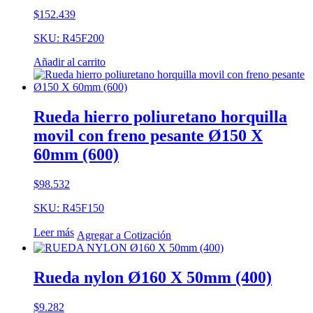
$
152.439
SKU: R45F200
Añadir al carrito
Rueda hierro poliuretano horquilla
movil con freno pesante Ø150 X
60mm (600)
$
98.532
SKU: R45F150
Leer más
Agregar a Cotización
Rueda nylon Ø160 X 50mm (400)
$
9.282