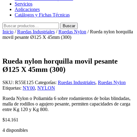
Servicios
Aplicaciones
Catálogos y Fichas Técnicas
Buscar
Buscar
por:
Inicio
/
Ruedas Industriales
/
Ruedas Nylon
/ Rueda nylon horquilla
movil pesante Ø125 X 45mm (300)
Rueda nylon horquilla movil pesante
Ø125 X 45mm (300)
SKU:
R55E125
Categorías:
Ruedas Industriales
,
Ruedas Nylon
Etiquetas:
NY00
,
NYLON
Rueda Nylon o Poliamida 6 sobre rodamientos de bolas blindadas,
malla de rodillos o agujero pesante, permiten capacidades de carga
entre Kg 120 y Kg 800.
$
14.161
4 disponibles