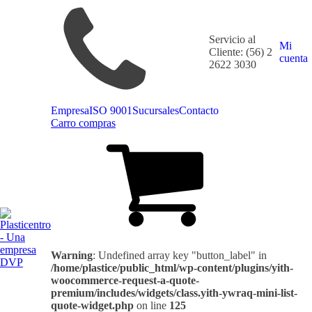
Servicio al
Mi
Cliente: (56) 2
cuenta
2622 3030
Empresa
ISO 9001
Sucursales
Contacto
Carro compras
Warning
: Undefined array key "button_label" in
/home/plastice/public_html/wp-content/plugins/yith-
woocommerce-request-a-quote-
premium/includes/widgets/class.yith-ywraq-mini-list-
quote-widget.php
on line
125