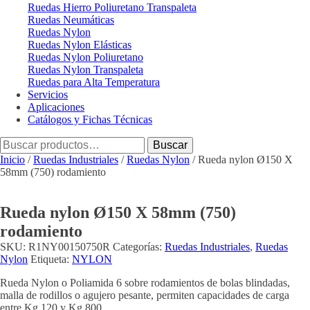
Ruedas Hierro Poliuretano Transpaleta
Ruedas Neumáticas
Ruedas Nylon
Ruedas Nylon Elásticas
Ruedas Nylon Poliuretano
Ruedas Nylon Transpaleta
Ruedas para Alta Temperatura
Servicios
Aplicaciones
Catálogos y Fichas Técnicas
Buscar
Buscar
por:
Inicio
/
Ruedas Industriales
/
Ruedas Nylon
/ Rueda nylon Ø150 X
58mm (750) rodamiento
Rueda nylon Ø150 X 58mm (750)
rodamiento
SKU:
R1NY00150750R
Categorías:
Ruedas Industriales
,
Ruedas
Nylon
Etiqueta:
NYLON
Rueda Nylon o Poliamida 6 sobre rodamientos de bolas blindadas,
malla de rodillos o agujero pesante, permiten capacidades de carga
entre Kg 120 y Kg 800.