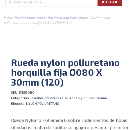
BUSCAR
Buscar
por:
Inicio
/
Ruedas Industriales
/
Ruedas Nylon Poliuretano
/ Rueda nylon
poliuretano horquilla fija Ø080 X 30mm (120)
Rueda nylon poliuretano
horquilla fija Ø080 X
30mm (120)
SKU:
R35B080
Categorías:
Ruedas Industriales
,
Ruedas Nylon Poliuretano
Etiqueta:
NYLON POLIURETANO
Rueda Nylon o Poliamida 6 sobre rodamientos de bolas
blindadas, malla de rodillos o agujero pesante, permiten