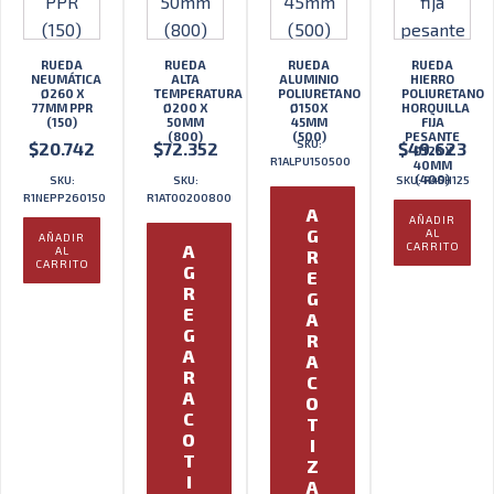
RUEDA
RUEDA
RUEDA
RUEDA
NEUMÁTICA
ALTA
ALUMINIO
HIERRO
Ø260 X
TEMPERATURA
POLIURETANO
POLIURETANO
77MM PPR
Ø200 X
Ø150X
HORQUILLA
(150)
50MM
45MM
FIJA
(800)
(500)
PESANTE
SKU:
$
20.742
$
72.352
$
49.623
Ø125 X
R1ALPU150500
40MM
(400)
SKU:
SKU:
SKU: R45H125
R1NEPP260150
R1AT00200800
A
AÑADIR
G
AL
AÑADIR
CARRITO
A
AL
R
CARRITO
G
E
R
G
E
A
G
R
A
A
R
C
A
O
C
T
O
I
T
Z
I
A