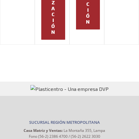
Z
C
A
I
C
Ó
I
N
Ó
N
SUCURSAL REGIÓN METROPOLITANA
Casa Matriz y Ventas:
La Montaña 355, Lampa
Fono (56-2) 2386 4700 / (56-2) 2622 3030