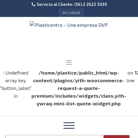
Servicio al Cliente: (56) 2 2622 3030
MI CUENTA
: Undefined
/home/plastice/public_html/wp-
on
1
array key
content/plugins/yith-woocommerce-
line
"button_label"
request-a-quote-
in
premium/includes/widgets/class.yith-
ywraq-mini-list-quote-widget.php