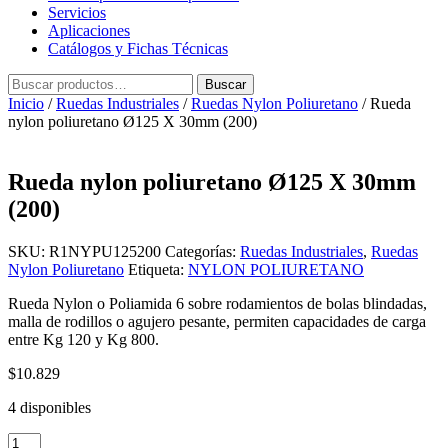
Servicios
Aplicaciones
Catálogos y Fichas Técnicas
Buscar
Buscar
por:
Inicio
/
Ruedas Industriales
/
Ruedas Nylon Poliuretano
/ Rueda
nylon poliuretano Ø125 X 30mm (200)
Rueda nylon poliuretano Ø125 X 30mm
(200)
SKU:
R1NYPU125200
Categorías:
Ruedas Industriales
,
Ruedas
Nylon Poliuretano
Etiqueta:
NYLON POLIURETANO
Rueda Nylon o Poliamida 6 sobre rodamientos de bolas blindadas,
malla de rodillos o agujero pesante, permiten capacidades de carga
entre Kg 120 y Kg 800.
$
10.829
4 disponibles
Rueda