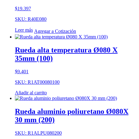
$
19.397
SKU: R40E080
Leer más
Agregar a Cotización
Rueda alta temperatura Ø080 X
35mm (100)
$
9.401
SKU: R1AT00080100
Añadir al carrito
Rueda aluminio poliuretano Ø080X
30 mm (200)
SKU: R1ALPU080200