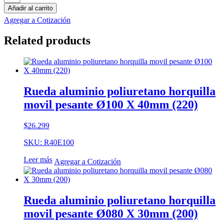
nylon
Añadir al carrito
poliuretano
Agregar a Cotización
Ø125
X
Related products
30mm
(200)
cantidad
Rueda aluminio poliuretano horquilla
movil pesante Ø100 X 40mm (220)
$
26.299
SKU: R40E100
Leer más
Agregar a Cotización
Rueda aluminio poliuretano horquilla
movil pesante Ø080 X 30mm (200)