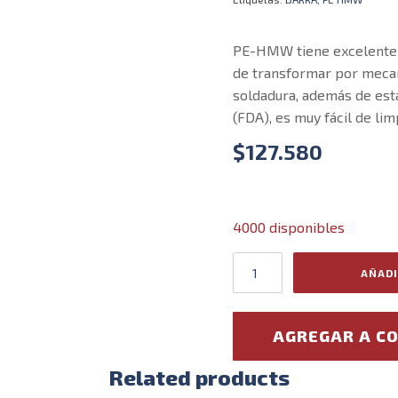
PE-HMW tiene excelente re
de transformar por meca
soldadura, además de est
(FDA), es muy fácil de li
$
127.580
4000 disponibles
Barra
AÑADI
de
PE-
HMW
AGREGAR A C
1mt
x
100mm
Related products
negro