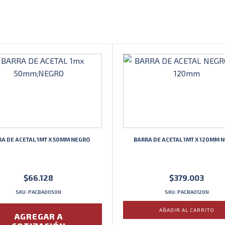
cantidad
A DE ACETAL 1MT X 50MM NEGRO
BARRA DE ACETAL 1MT X 120MM 
$
66.128
$
379.003
SKU: PACBA0050N
SKU: PACBA0120N
AÑADIR AL CARRITO
AGREGAR A