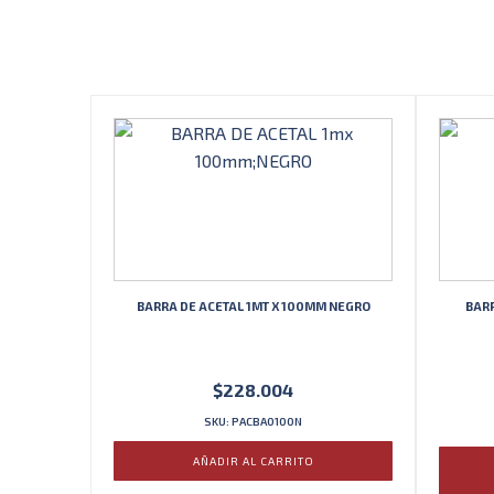
BARRA DE ACETAL 1MT X 100MM NEGRO
BARR
$
228.004
SKU: PACBA0100N
AÑADIR AL CARRITO