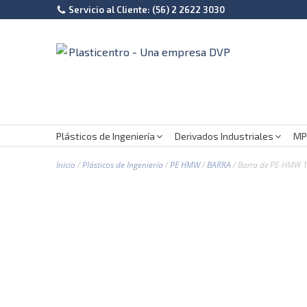
Servicio al Cliente: (56) 2 2622 3030
Plásticos de Ingeniería
Derivados Industriales
MP
Inicio
/
Plásticos de Ingeniería
/
PE HMW
/
BARRA
/ Barra de PE-HMW 