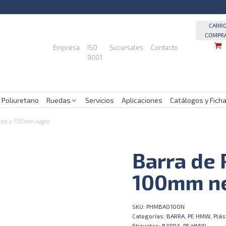
CARR
COMPR
Empresa
ISO
Sucursales
Contacto
9001
 Poliuretano
Ruedas
Servicios
Aplicaciones
Catálogos y Fich
1mt x 100mm negro
Barra de
100mm n
SKU:
PHMBA0100N
Categorías:
BARRA
,
PE HMW
,
Plás
Etiquetas:
BARRA
,
PE HMW