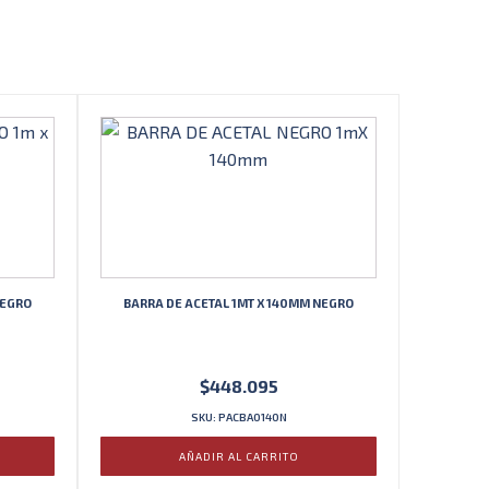
NEGRO
BARRA DE ACETAL 1MT X 140MM NEGRO
$
448.095
SKU: PACBA0140N
AÑADIR AL CARRITO