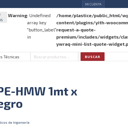
MI CUENTA
O
Warning
: Undefined
/home/plastice/public_html/w
AS
array key
content/plugins/yith-woocom
"button_label"
request-a-quote-
in
premium/includes/widgets/clas
ywraq-mini-list-quote-widget.
as Técnicas
BUSCAR
Buscar
por:
 PE-HMW 1mt x
egro
ticos de Ingeniería