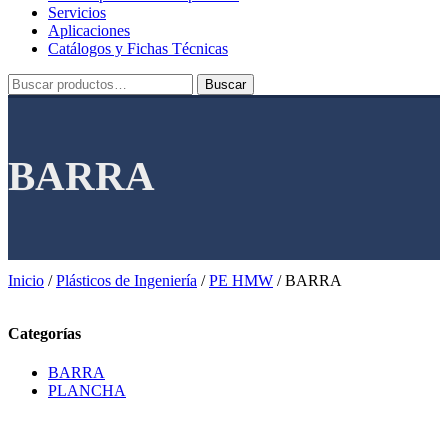
Servicios
Aplicaciones
Catálogos y Fichas Técnicas
Buscar
Buscar
por:
BARRA
Inicio
/
Plásticos de Ingeniería
/
PE HMW
/ BARRA
Categorías
BARRA
PLANCHA