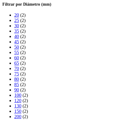
Filtrar por Diámetro
(mm)
20
(2)
25
(2)
30
(2)
35
(2)
40
(2)
45
(2)
50
(2)
55
(2)
60
(2)
65
(2)
70
(2)
75
(2)
80
(2)
85
(2)
90
(2)
100
(2)
120
(2)
130
(2)
150
(2)
200
(2)