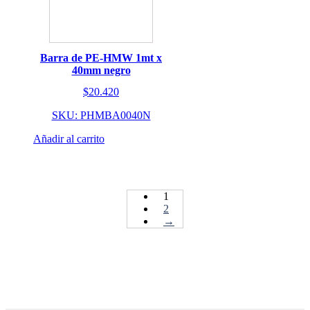
Barra de PE-HMW 1mt x
40mm negro
$
20.420
SKU: PHMBA0040N
Añadir al carrito
1
2
→