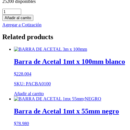
25200 disponibles
Barra
de
Añadir al carrito
PE-
Agregar a Cotización
HMW
1mt
Related products
x
30mm
blanco
cantidad
Barra de Acetal 1mt x 100mm blanco
$
228.004
SKU: PACBA0100
Añadir al carrito
Barra de Acetal 1mt x 55mm negro
$
78.980