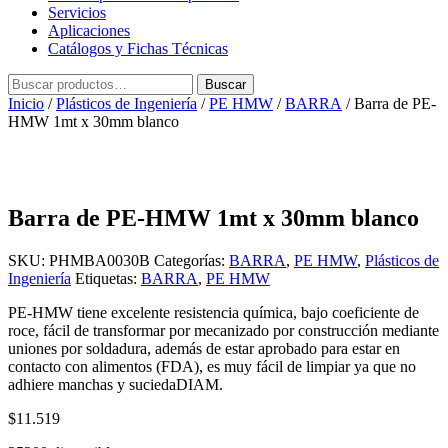
Servicios
Aplicaciones
Catálogos y Fichas Técnicas
Buscar
Buscar
por:
Inicio
/
Plásticos de Ingeniería
/
PE HMW
/
BARRA
/ Barra de PE-
HMW 1mt x 30mm blanco
Barra de PE-HMW 1mt x 30mm blanco
SKU:
PHMBA0030B
Categorías:
BARRA
,
PE HMW
,
Plásticos de
Ingeniería
Etiquetas:
BARRA
,
PE HMW
PE-HMW tiene excelente resistencia química, bajo coeficiente de
roce, fácil de transformar por mecanizado por construcción mediante
uniones por soldadura, además de estar aprobado para estar en
contacto con alimentos (FDA), es muy fácil de limpiar ya que no
adhiere manchas y suciedaDIAM.
$
11.519