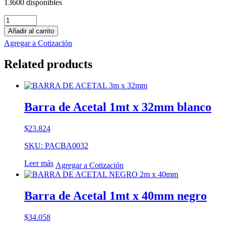
13600 disponibles
Barra
de
Añadir al carrito
PE-
Agregar a Cotización
HMW
1mt
Related products
x
30mm
negro
cantidad
Barra de Acetal 1mt x 32mm blanco
$
23.824
SKU: PACBA0032
Leer más
Agregar a Cotización
Barra de Acetal 1mt x 40mm negro
$
34.058