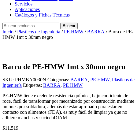
Servicios
Aplicaciones
Catálogos y Fichas Técnicas
Buscar
Buscar
por:
Inicio
/
Plásticos de Ingeniería
/
PE HMW
/
BARRA
/ Barra de PE-
HMW 1mt x 30mm negro
Barra de PE-HMW 1mt x 30mm negro
SKU:
PHMBA0030N
Categorías:
BARRA
,
PE HMW
,
Plásticos de
Ingeniería
Etiquetas:
BARRA
,
PE HMW
PE-HMW tiene excelente resistencia química, bajo coeficiente de
roce, fácil de transformar por mecanizado por construcción mediante
uniones por soldadura, además de estar aprobado para estar en
contacto con alimentos (FDA), es muy fácil de limpiar ya que no
adhiere manchas y suciedaDIAM.
$
11.519