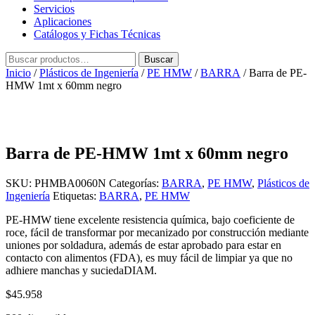
Servicios
Aplicaciones
Catálogos y Fichas Técnicas
Buscar
Buscar
por:
Inicio
/
Plásticos de Ingeniería
/
PE HMW
/
BARRA
/ Barra de PE-
HMW 1mt x 60mm negro
Barra de PE-HMW 1mt x 60mm negro
SKU:
PHMBA0060N
Categorías:
BARRA
,
PE HMW
,
Plásticos de
Ingeniería
Etiquetas:
BARRA
,
PE HMW
PE-HMW tiene excelente resistencia química, bajo coeficiente de
roce, fácil de transformar por mecanizado por construcción mediante
uniones por soldadura, además de estar aprobado para estar en
contacto con alimentos (FDA), es muy fácil de limpiar ya que no
adhiere manchas y suciedaDIAM.
$
45.958