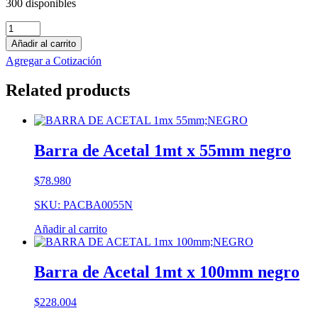
300 disponibles
Barra
de
Añadir al carrito
PE-
Agregar a Cotización
HMW
1mt
Related products
x
60mm
negro
cantidad
Barra de Acetal 1mt x 55mm negro
$
78.980
SKU: PACBA0055N
Añadir al carrito
Barra de Acetal 1mt x 100mm negro
$
228.004