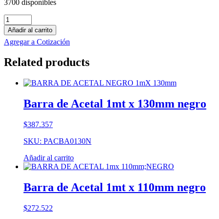
3700 disponibles
Barra
de
Añadir al carrito
PE-
Agregar a Cotización
HMW
1mt
Related products
x
70mm
blanco
cantidad
Barra de Acetal 1mt x 130mm negro
$
387.357
SKU: PACBA0130N
Añadir al carrito
Barra de Acetal 1mt x 110mm negro
$
272.522