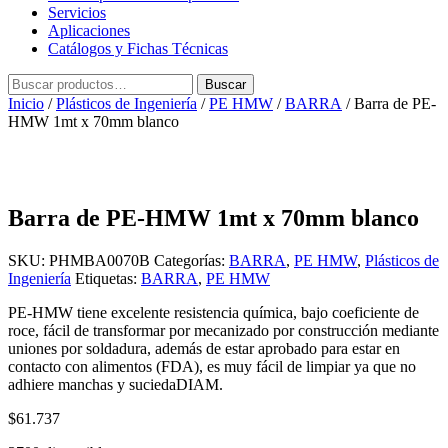
Servicios
Aplicaciones
Catálogos y Fichas Técnicas
Buscar
Buscar
por:
Inicio
/
Plásticos de Ingeniería
/
PE HMW
/
BARRA
/ Barra de PE-
HMW 1mt x 70mm blanco
Barra de PE-HMW 1mt x 70mm blanco
SKU:
PHMBA0070B
Categorías:
BARRA
,
PE HMW
,
Plásticos de
Ingeniería
Etiquetas:
BARRA
,
PE HMW
PE-HMW tiene excelente resistencia química, bajo coeficiente de
roce, fácil de transformar por mecanizado por construcción mediante
uniones por soldadura, además de estar aprobado para estar en
contacto con alimentos (FDA), es muy fácil de limpiar ya que no
adhiere manchas y suciedaDIAM.
$
61.737