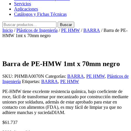
Servicios
Aplicaciones
Catálogos y Fichas Técnicas
Buscar
Buscar
por:
Inicio
/
Plásticos de Ingeniería
/
PE HMW
/
BARRA
/ Barra de PE-
HMW 1mt x 70mm negro
Barra de PE-HMW 1mt x 70mm negro
SKU:
PHMBA0070N
Categorías:
BARRA
,
PE HMW
,
Plásticos de
Ingeniería
Etiquetas:
BARRA
,
PE HMW
PE-HMW tiene excelente resistencia química, bajo coeficiente de
roce, fácil de transformar por mecanizado por construcción mediante
uniones por soldadura, además de estar aprobado para estar en
contacto con alimentos (FDA), es muy fácil de limpiar ya que no
adhiere manchas y suciedaDIAM.
$
61.737