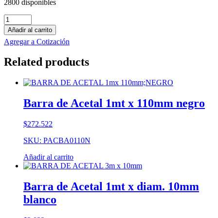
2800 disponibles
Barra
de
Añadir al carrito
PE-
Agregar a Cotización
HMW
1mt
Related products
x
70mm
negro
cantidad
Barra de Acetal 1mt x 110mm negro
$
272.522
SKU: PACBA0110N
Añadir al carrito
Barra de Acetal 1mt x diam. 10mm
blanco