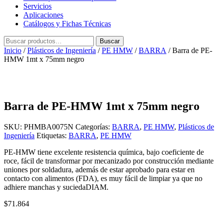
Servicios
Aplicaciones
Catálogos y Fichas Técnicas
Buscar
Buscar
por:
Inicio
/
Plásticos de Ingeniería
/
PE HMW
/
BARRA
/ Barra de PE-
HMW 1mt x 75mm negro
Barra de PE-HMW 1mt x 75mm negro
SKU:
PHMBA0075N
Categorías:
BARRA
,
PE HMW
,
Plásticos de
Ingeniería
Etiquetas:
BARRA
,
PE HMW
PE-HMW tiene excelente resistencia química, bajo coeficiente de
roce, fácil de transformar por mecanizado por construcción mediante
uniones por soldadura, además de estar aprobado para estar en
contacto con alimentos (FDA), es muy fácil de limpiar ya que no
adhiere manchas y suciedaDIAM.
$
71.864