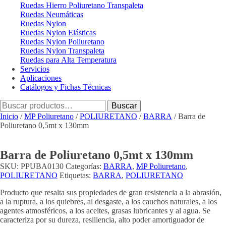
Ruedas Hierro Poliuretano Transpaleta
Ruedas Neumáticas
Ruedas Nylon
Ruedas Nylon Elásticas
Ruedas Nylon Poliuretano
Ruedas Nylon Transpaleta
Ruedas para Alta Temperatura
Servicios
Aplicaciones
Catálogos y Fichas Técnicas
Buscar
Buscar
por:
Inicio
/
MP Poliuretano
/
POLIURETANO
/
BARRA
/ Barra de
Poliuretano 0,5mt x 130mm
Barra de Poliuretano 0,5mt x 130mm
SKU:
PPUBA0130
Categorías:
BARRA
,
MP Poliuretano
,
POLIURETANO
Etiquetas:
BARRA
,
POLIURETANO
Producto que resalta sus propiedades de gran resistencia a la abrasión,
a la ruptura, a los quiebres, al desgaste, a los cauchos naturales, a los
agentes atmosféricos, a los aceites, grasas lubricantes y al agua. Se
caracteriza por su dureza, resiliencia, alto poder amortiguador de