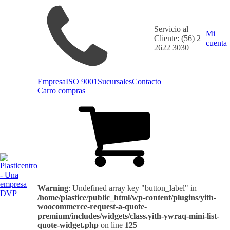
Servicio al
Mi
Cliente: (56) 2
cuenta
2622 3030
Empresa
ISO 9001
Sucursales
Contacto
Carro compras
Warning
: Undefined array key "button_label" in
/home/plastice/public_html/wp-content/plugins/yith-
woocommerce-request-a-quote-
premium/includes/widgets/class.yith-ywraq-mini-list-
quote-widget.php
on line
125