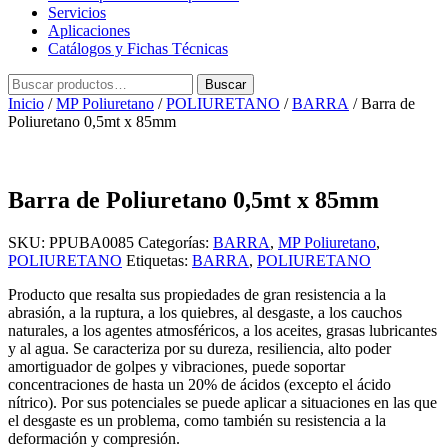
Servicios
Aplicaciones
Catálogos y Fichas Técnicas
Buscar
Buscar
por:
Inicio
/
MP Poliuretano
/
POLIURETANO
/
BARRA
/ Barra de
Poliuretano 0,5mt x 85mm
Barra de Poliuretano 0,5mt x 85mm
SKU:
PPUBA0085
Categorías:
BARRA
,
MP Poliuretano
,
POLIURETANO
Etiquetas:
BARRA
,
POLIURETANO
Producto que resalta sus propiedades de gran resistencia a la
abrasión, a la ruptura, a los quiebres, al desgaste, a los cauchos
naturales, a los agentes atmosféricos, a los aceites, grasas lubricantes
y al agua. Se caracteriza por su dureza, resiliencia, alto poder
amortiguador de golpes y vibraciones, puede soportar
concentraciones de hasta un 20% de ácidos (excepto el ácido
nítrico). Por sus potenciales se puede aplicar a situaciones en las que
el desgaste es un problema, como también su resistencia a la
deformación y compresión.