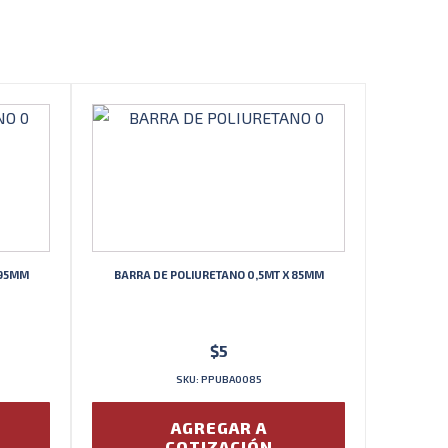
 95MM
BARRA DE POLIURETANO 0,5MT X 85MM
$
5
SKU: PPUBA0085
AGREGAR A
COTIZACIÓN