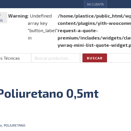
MI CUENTA
O
Warning
: Undefined
/home/plastice/public_html/w
AS
array key
content/plugins/yith-woocom
"button_label"
request-a-quote-
in
premium/includes/widgets/clas
ywraq-mini-list-quote-widget.
as Técnicas
BUSCAR
Buscar
por:
Poliuretano 0,5mt
no
,
POLIURETANO