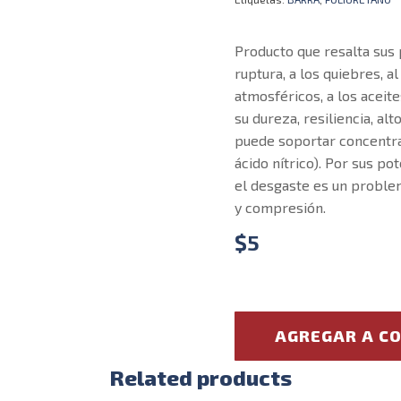
Producto que resalta sus 
ruptura, a los quiebres, a
atmosféricos, a los aceite
su dureza, resiliencia, a
puede soportar concentra
ácido nítrico). Por sus po
el desgaste es un proble
y compresión.
$
5
AGREGAR A C
Related products