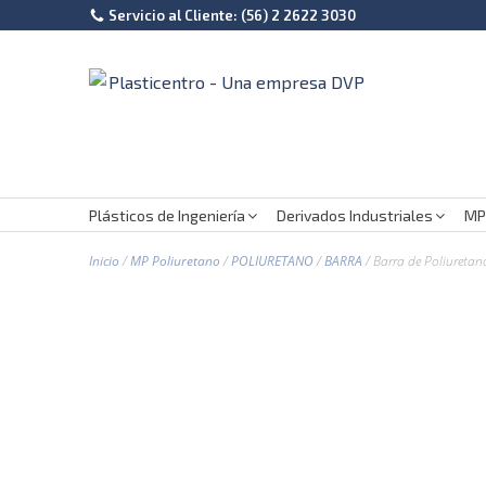
Servicio al Cliente: (56) 2 2622 3030
Plásticos de Ingeniería
Derivados Industriales
MP
Inicio
/
MP Poliuretano
/
POLIURETANO
/
BARRA
/ Barra de Poliureta