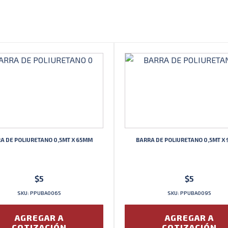
A DE POLIURETANO 0,5MT X 65MM
BARRA DE POLIURETANO 0,5MT X
$
5
$
5
SKU: PPUBA0065
SKU: PPUBA0095
AGREGAR A
AGREGAR A
COTIZACIÓN
COTIZACIÓN