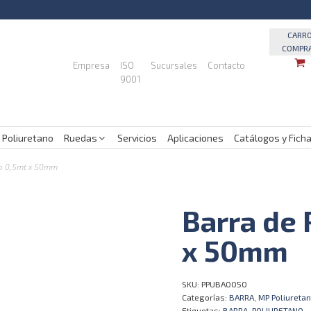
CARR
COMPR
Empresa
ISO
Sucursales
Contacto
9001
 Poliuretano
Ruedas
Servicios
Aplicaciones
Catálogos y Fich
no 0,5mt x 50mm
Barra de 
x 50mm
SKU:
PPUBA0050
Categorías:
BARRA
,
MP Poliureta
Etiquetas:
BARRA
,
POLIURETANO