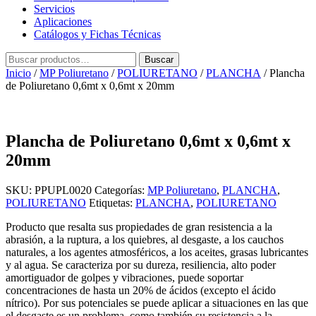
Servicios
Aplicaciones
Catálogos y Fichas Técnicas
Buscar
Buscar
por:
Inicio
/
MP Poliuretano
/
POLIURETANO
/
PLANCHA
/ Plancha
de Poliuretano 0,6mt x 0,6mt x 20mm
Plancha de Poliuretano 0,6mt x 0,6mt x
20mm
SKU:
PPUPL0020
Categorías:
MP Poliuretano
,
PLANCHA
,
POLIURETANO
Etiquetas:
PLANCHA
,
POLIURETANO
Producto que resalta sus propiedades de gran resistencia a la
abrasión, a la ruptura, a los quiebres, al desgaste, a los cauchos
naturales, a los agentes atmosféricos, a los aceites, grasas lubricantes
y al agua. Se caracteriza por su dureza, resiliencia, alto poder
amortiguador de golpes y vibraciones, puede soportar
concentraciones de hasta un 20% de ácidos (excepto el ácido
nítrico). Por sus potenciales se puede aplicar a situaciones en las que
el desgaste es un problema, como también su resistencia a la