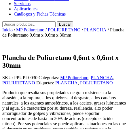
Servicios
Aplicaciones
Catálogos y Fichas Técnicas
Buscar
Buscar
por:
Inicio
/
MP Poliuretano
/
POLIURETANO
/
PLANCHA
/ Plancha
de Poliuretano 0,6mt x 0,6mt x 30mm
Plancha de Poliuretano 0,6mt x 0,6mt x
30mm
SKU:
PPUPL0030
Categorías:
MP Poliuretano
,
PLANCHA
,
POLIURETANO
Etiquetas:
PLANCHA
,
POLIURETANO
Producto que resalta sus propiedades de gran resistencia a la
abrasión, a la ruptura, a los quiebres, al desgaste, a los cauchos
naturales, a los agentes atmosféricos, a los aceites, grasas lubricantes
y al agua. Se caracteriza por su dureza, resiliencia, alto poder
amortiguador de golpes y vibraciones, puede soportar
concentraciones de hasta un 20% de ácidos (excepto el ácido
nítrico). Por sus potenciales se puede aplicar a situaciones en las que
el desgaste es un problema, como también su resistencia a la