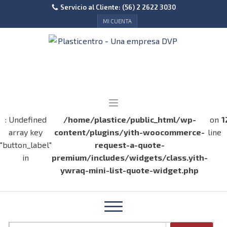
Servicio al Cliente: (56) 2 2622 3030
MI CUENTA
: Undefined
/home/plastice/public_html/wp-
on
1
array key
content/plugins/yith-woocommerce-
line
"button_label"
request-a-quote-
in
premium/includes/widgets/class.yith-
ywraq-mini-list-quote-widget.php