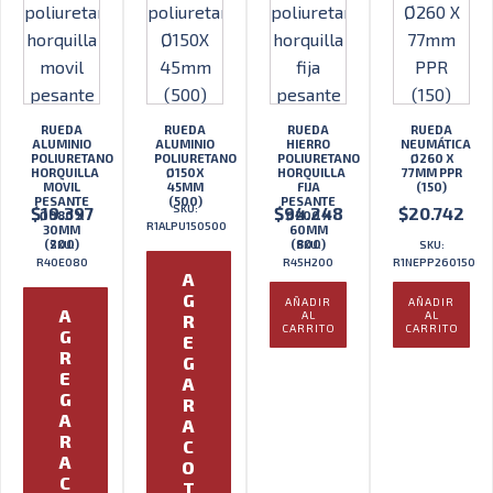
RUEDA
RUEDA
RUEDA
RUEDA
ALUMINIO
ALUMINIO
HIERRO
NEUMÁTICA
POLIURETANO
POLIURETANO
POLIURETANO
Ø260 X
HORQUILLA
Ø150X
HORQUILLA
77MM PPR
MOVIL
45MM
FIJA
(150)
PESANTE
(500)
PESANTE
SKU:
$
19.397
$
94.248
$
20.742
Ø080 X
Ø200 X
R1ALPU150500
30MM
60MM
(200)
(800)
SKU:
SKU:
SKU:
R40E080
R45H200
R1NEPP260150
A
G
AÑADIR
AÑADIR
A
AL
AL
R
CARRITO
CARRITO
G
E
R
G
E
A
G
R
A
A
R
C
A
O
C
T