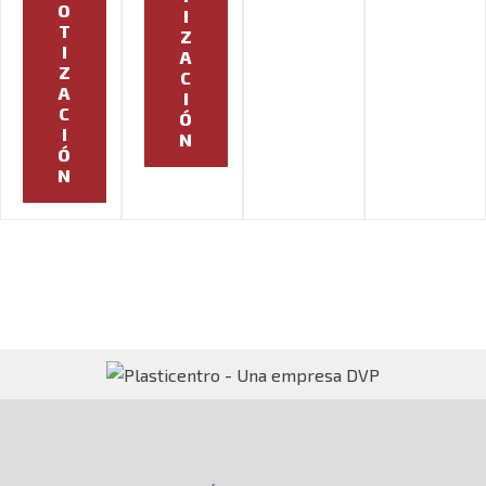
O
I
T
Z
I
A
Z
C
A
I
C
Ó
I
N
Ó
N