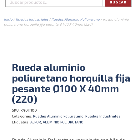
BUSCAR
Buscar
por:
Inicio
/
Ruedas Industriales
/
Ruedas Aluminio Poliuretano
/ Rueda aluminio
poliuretano horquilla fija pesante Ø100 X 40mm (220)
Rueda aluminio
poliuretano horquilla fija
pesante Ø100 X 40mm
(220)
SKU:
R40H100
Categorías:
Ruedas Aluminio Poliuretano
,
Ruedas Industriales
Etiquetas:
ALPUR
,
ALUMINIO POLIURETANO
Rueda Aluminio Poliuretano recubierta con hilo de