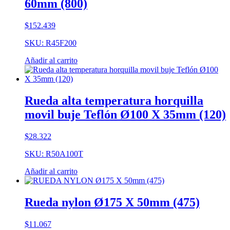
60mm (800)
$
152.439
SKU: R45F200
Añadir al carrito
Rueda alta temperatura horquilla
movil buje Teflón Ø100 X 35mm (120)
$
28.322
SKU: R50A100T
Añadir al carrito
Rueda nylon Ø175 X 50mm (475)
$
11.067