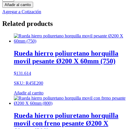
aluminio
Añadir al carrito
poliuretano
Agregar a Cotización
horquilla
movil
Related products
Ø080
X
30mm
(120)
cantidad
Rueda hierro poliuretano horquilla
movil pesante Ø200 X 60mm (750)
$
131.614
SKU: R45E200
Añadir al carrito
Rueda hierro poliuretano horquilla
movil con freno pesante Ø200 X