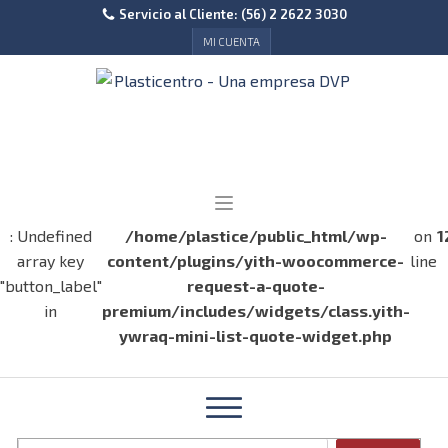
Servicio al Cliente: (56) 2 2622 3030
MI CUENTA
: Undefined
/home/plastice/public_html/wp-
on
1
array key
content/plugins/yith-woocommerce-
line
"button_label"
request-a-quote-
in
premium/includes/widgets/class.yith-
ywraq-mini-list-quote-widget.php