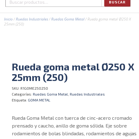
BUSCAR
Buscar
por:
Inicio
/
Ruedas Industriales
/
Ruedas Goma Metal
/ Rueda goma metal Ø250 X
25mm (250)
Rueda goma metal Ø250 X
25mm (250)
SKU:
R1GOME250250
Categorías:
Ruedas Goma Metal
,
Ruedas Industriales
Etiqueta:
GOMA METAL
Rueda Goma Metal con tuerca de cinc-acero cromado
prensado y caucho, anillo de goma sólida. Eje sobre
rodamientos de bolas blindadas, rodamientos de agujas