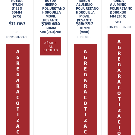
RUEDA
RUEDA
RUEDA
RUEDA
NYLON
HIERRO
ALUMINIO
ALUMINIO
Ø175 X
POLIURETANO
POLIURETANO
POLIURETANO
50MM
HORQUILLA
HORQUILLA
Ø080X 30
(475)
MOVIL
MOVIL
MM (200)
PESANTE
PESANTE
SKU:
$
11.067
$
131.614
$
19.397
Ø200 X
Ø080 X
R1ALPU080200
60MM
30MM
(750)
(200)
SKU:
SKU: R45E200
SKU:
R1NY00175475
R40E080
A
AÑADIR
G
AL
CARRITO
A
A
R
G
G
E
R
R
G
E
E
A
G
G
R
A
A
A
R
R
C
A
A
O
C
C
T
O
O
I
T
T
Z
I
I
A
Z
Z
C
A
A
I
C
C
Ó