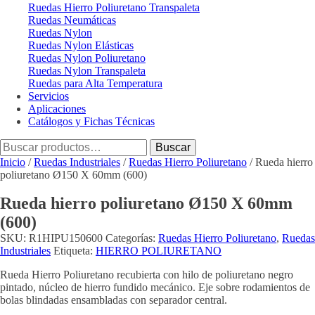
Ruedas Hierro Poliuretano Transpaleta
Ruedas Neumáticas
Ruedas Nylon
Ruedas Nylon Elásticas
Ruedas Nylon Poliuretano
Ruedas Nylon Transpaleta
Ruedas para Alta Temperatura
Servicios
Aplicaciones
Catálogos y Fichas Técnicas
Buscar
Buscar
por:
Inicio
/
Ruedas Industriales
/
Ruedas Hierro Poliuretano
/ Rueda hierro
poliuretano Ø150 X 60mm (600)
Rueda hierro poliuretano Ø150 X 60mm
(600)
SKU:
R1HIPU150600
Categorías:
Ruedas Hierro Poliuretano
,
Ruedas
Industriales
Etiqueta:
HIERRO POLIURETANO
Rueda Hierro Poliuretano recubierta con hilo de poliuretano negro
pintado, núcleo de hierro fundido mecánico. Eje sobre rodamientos de
bolas blindadas ensambladas con separador central.