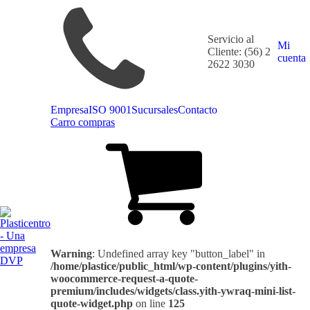
Servicio al
Mi
Cliente: (56) 2
cuenta
2622 3030
Empresa
ISO 9001
Sucursales
Contacto
Carro compras
Warning
: Undefined array key "button_label" in
/home/plastice/public_html/wp-content/plugins/yith-
woocommerce-request-a-quote-
premium/includes/widgets/class.yith-ywraq-mini-list-
quote-widget.php
on line
125