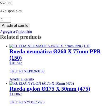
$
52.360
45 disponibles
Rueda
hierro
Añadir al carrito
poliuretano
Ø150
Agregar a Cotización
X
Related products
60mm
(600)
cantidad
Rueda neumática Ø260 X 77mm PPR
(150)
$
20.742
SKU: R1NEPP260150
Añadir al carrito
Rueda nylon Ø175 X 50mm (475)
$
11.067
SKU: R1NY00175475