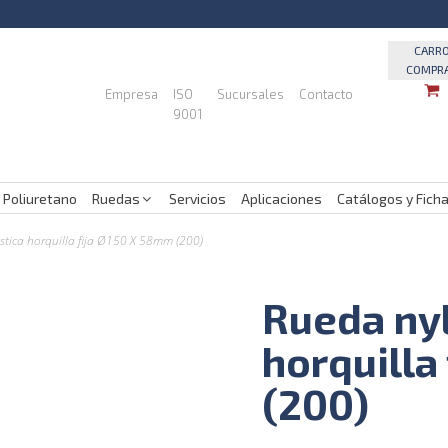
CARR
COMPR
Empresa
ISO
Sucursales
Contacto
9001
 Poliuretano
Ruedas
Servicios
Aplicaciones
Catálogos y Fich
stica horquilla fija Ø150 X 58mm (200)
Rueda nyl
horquilla
(200)