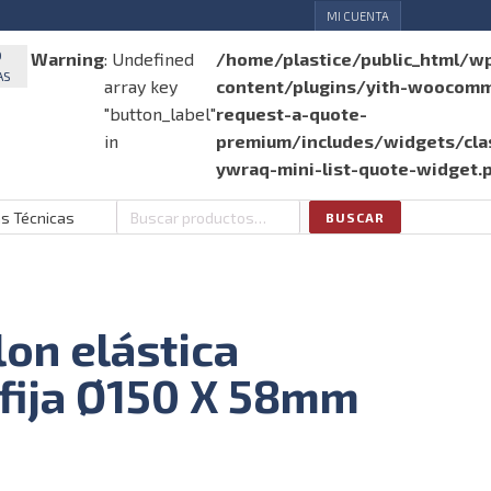
MI CUENTA
O
Warning
: Undefined
/home/plastice/public_html/w
AS
array key
content/plugins/yith-woocom
"button_label"
request-a-quote-
in
premium/includes/widgets/clas
ywraq-mini-list-quote-widget.
as Técnicas
BUSCAR
Buscar
por:
on elástica
 fija Ø150 X 58mm