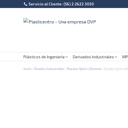
Servicio al Cliente: (56) 2 2622 3030
Plásticos de Ingeniería
Derivados Industriales
MP
Inicio
/
Ruedas Industriales
/
Ruedas Nylon Elásticas
/ Rueda nylon elá