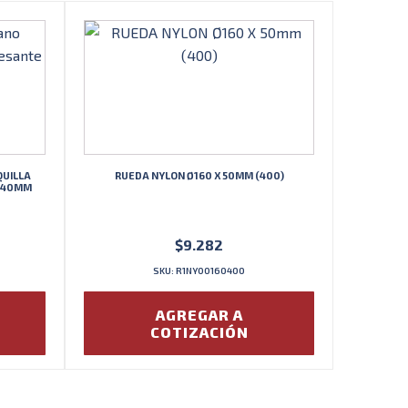
QUILLA
RUEDA NYLON Ø160 X 50MM (400)
X 40MM
$
9.282
SKU: R1NY00160400
AGREGAR A
COTIZACIÓN