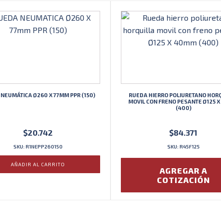
NEUMÁTICA Ø260 X 77MM PPR (150)
RUEDA HIERRO POLIURETANO HOR
MOVIL CON FRENO PESANTE Ø125 
(400)
$
20.742
$
84.371
SKU: R1NEPP260150
SKU: R45F125
AÑADIR AL CARRITO
AGREGAR A
COTIZACIÓN