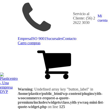
Servicio al
Mi
Cliente: (56) 2
cuenta
2622 3030
Empresa
ISO 9001
Sucursales
Contacto
Carro compras
Warning
: Undefined array key "button_label" in
/home/plastice/public_html/wp-content/plugins/yith-
woocommerce-request-a-quote-
premium/includes/widgets/class.yith-ywraq-mini-list-
quote-widget.php
on line
125