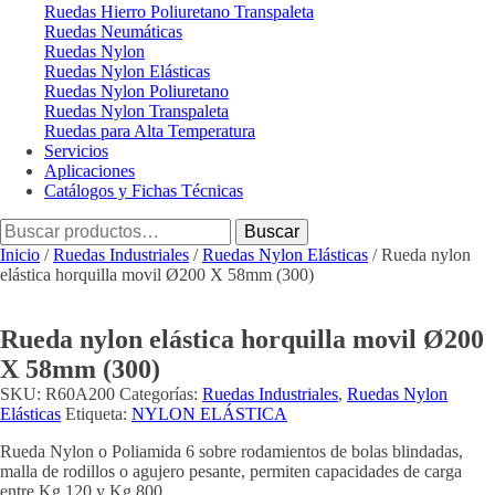
Ruedas Hierro Poliuretano Transpaleta
Ruedas Neumáticas
Ruedas Nylon
Ruedas Nylon Elásticas
Ruedas Nylon Poliuretano
Ruedas Nylon Transpaleta
Ruedas para Alta Temperatura
Servicios
Aplicaciones
Catálogos y Fichas Técnicas
Buscar
Buscar
por:
Inicio
/
Ruedas Industriales
/
Ruedas Nylon Elásticas
/ Rueda nylon
elástica horquilla movil Ø200 X 58mm (300)
Rueda nylon elástica horquilla movil Ø200
X 58mm (300)
SKU:
R60A200
Categorías:
Ruedas Industriales
,
Ruedas Nylon
Elásticas
Etiqueta:
NYLON ELÁSTICA
Rueda Nylon o Poliamida 6 sobre rodamientos de bolas blindadas,
malla de rodillos o agujero pesante, permiten capacidades de carga
entre Kg 120 y Kg 800.