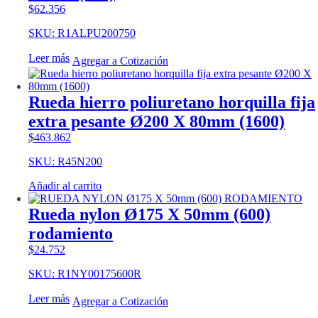
$
62.356
SKU: R1ALPU200750
Leer más
Agregar a Cotización
Rueda hierro poliuretano horquilla fija
extra pesante Ø200 X 80mm (1600)
$
463.862
SKU: R45N200
Añadir al carrito
Rueda nylon Ø175 X 50mm (600)
rodamiento
$
24.752
SKU: R1NY00175600R
Leer más
Agregar a Cotización