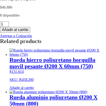
$
46.886
8 disponibles
Rueda
nylon
Añadir al carrito
elástica
horquilla
Agregar a Cotización
movil
Related products
Ø200
X
58mm
(300)
Rueda hierro poliuretano horquilla
cantidad
movil pesante Ø200 X 60mm (750)
$
131.614
SKU: R45E200
Añadir al carrito
Rueda aluminio poliuretano Ø200 X
50mm (800)