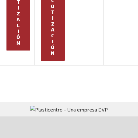
C
T
O
I
T
Z
I
A
Z
C
A
I
C
Ó
I
N
Ó
N