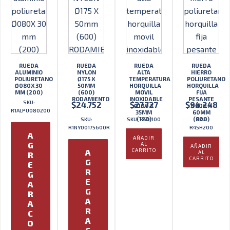
RUEDA
RUEDA
RUEDA
RUEDA
ALUMINIO
NYLON
ALTA
HIERRO
POLIURETANO
Ø175 X
TEMPERATURA
POLIURETANO
Ø080X 30
50MM
HORQUILLA
HORQUILLA
MM (200)
(600)
MOVIL
FIJA
RODAMIENTO
INOXIDABLE
PESANTE
SKU:
$
24.752
$
27.727
$
94.248
Ø100 X
Ø200 X
R1ALPU080200
35MM
60MM
(120)
(800)
SKU:
SKU: R50I100
SKU:
R1NY00175600R
R45H200
A
AÑADIR
G
AL
AÑADIR
CARRITO
A
AL
R
CARRITO
G
E
R
G
E
A
G
R
A
A
R
C
A
O