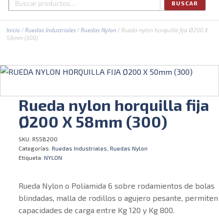
BUSCAR
Buscar
por:
Inicio
/
Ruedas Industriales
/
Ruedas Nylon
/ Rueda nylon horquilla fija Ø200 X
58mm (300)
Rueda nylon horquilla fija
Ø200 X 58mm (300)
SKU:
R55B200
Categorías:
Ruedas Industriales
,
Ruedas Nylon
Etiqueta:
NYLON
Rueda Nylon o Poliamida 6 sobre rodamientos de bolas
blindadas, malla de rodillos o agujero pesante, permiten
capacidades de carga entre Kg 120 y Kg 800.