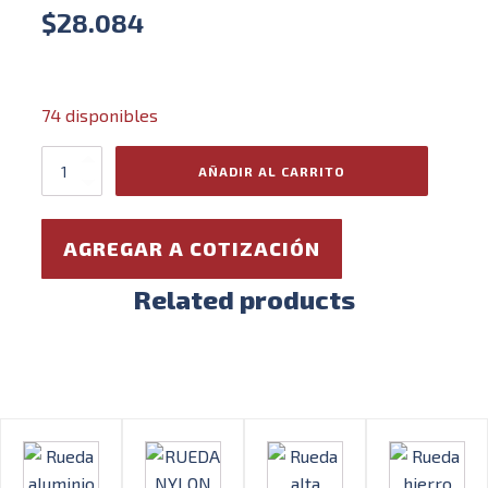
$
28.084
74 disponibles
Rueda
AÑADIR AL CARRITO
nylon
horquilla
fija
AGREGAR A COTIZACIÓN
Ø200
X
58mm
Related products
(300)
cantidad