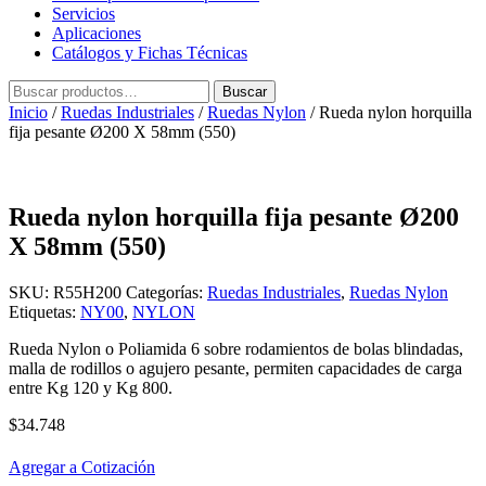
Servicios
Aplicaciones
Catálogos y Fichas Técnicas
Buscar
Buscar
por:
Inicio
/
Ruedas Industriales
/
Ruedas Nylon
/ Rueda nylon horquilla
fija pesante Ø200 X 58mm (550)
Rueda nylon horquilla fija pesante Ø200
X 58mm (550)
SKU:
R55H200
Categorías:
Ruedas Industriales
,
Ruedas Nylon
Etiquetas:
NY00
,
NYLON
Rueda Nylon o Poliamida 6 sobre rodamientos de bolas blindadas,
malla de rodillos o agujero pesante, permiten capacidades de carga
entre Kg 120 y Kg 800.
$
34.748
Agregar a Cotización