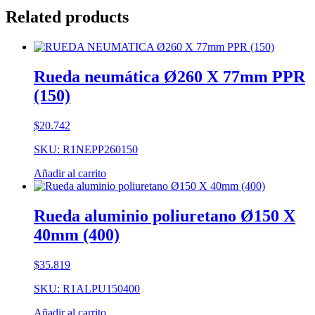
Related products
Rueda neumática Ø260 X 77mm PPR
(150)
$
20.742
SKU: R1NEPP260150
Añadir al carrito
Rueda aluminio poliuretano Ø150 X
40mm (400)
$
35.819
SKU: R1ALPU150400
Añadir al carrito