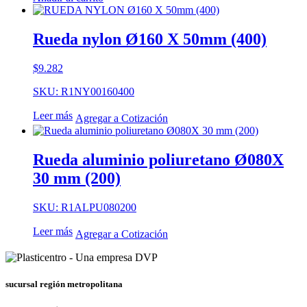
Rueda nylon Ø160 X 50mm (400)
$
9.282
SKU: R1NY00160400
Leer más
Agregar a Cotización
Rueda aluminio poliuretano Ø080X
30 mm (200)
SKU: R1ALPU080200
Leer más
Agregar a Cotización
sucursal región metropolitana