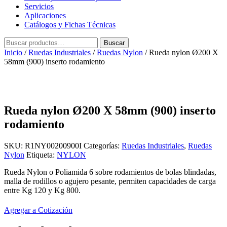
Servicios
Aplicaciones
Catálogos y Fichas Técnicas
Buscar
Buscar
por:
Inicio
/
Ruedas Industriales
/
Ruedas Nylon
/ Rueda nylon Ø200 X
58mm (900) inserto rodamiento
Rueda nylon Ø200 X 58mm (900) inserto
rodamiento
SKU:
R1NY00200900I
Categorías:
Ruedas Industriales
,
Ruedas
Nylon
Etiqueta:
NYLON
Rueda Nylon o Poliamida 6 sobre rodamientos de bolas blindadas,
malla de rodillos o agujero pesante, permiten capacidades de carga
entre Kg 120 y Kg 800.
Agregar a Cotización