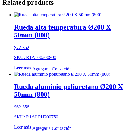
Related products
Rueda alta temperatura Ø200 X
50mm (800)
$
72.352
SKU: R1AT00200800
Leer más
Agregar a Cotización
Rueda aluminio poliuretano Ø200 X
50mm (800)
$
62.356
SKU: R1ALPU200750
Leer más
Agregar a Cotización