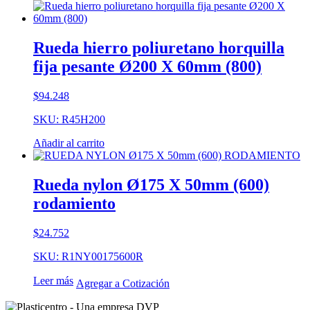
Rueda hierro poliuretano horquilla
fija pesante Ø200 X 60mm (800)
$
94.248
SKU: R45H200
Añadir al carrito
Rueda nylon Ø175 X 50mm (600)
rodamiento
$
24.752
SKU: R1NY00175600R
Leer más
Agregar a Cotización