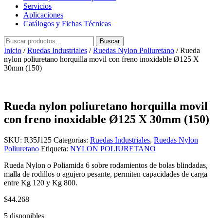
Servicios
Aplicaciones
Catálogos y Fichas Técnicas
Buscar
Buscar
por:
Inicio
/
Ruedas Industriales
/
Ruedas Nylon Poliuretano
/ Rueda
nylon poliuretano horquilla movil con freno inoxidable Ø125 X
30mm (150)
Rueda nylon poliuretano horquilla movil
con freno inoxidable Ø125 X 30mm (150)
SKU:
R35J125
Categorías:
Ruedas Industriales
,
Ruedas Nylon
Poliuretano
Etiqueta:
NYLON POLIURETANO
Rueda Nylon o Poliamida 6 sobre rodamientos de bolas blindadas,
malla de rodillos o agujero pesante, permiten capacidades de carga
entre Kg 120 y Kg 800.
$
44.268
5 disponibles