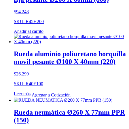
$
94.248
SKU: R45H200
Añadir al carrito
Rueda aluminio poliuretano horquilla
movil pesante Ø100 X 40mm (220)
$
26.299
SKU: R40E100
Leer más
Agregar a Cotización
Rueda neumática Ø260 X 77mm PPR
(150)