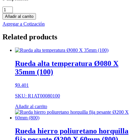
Rueda
nylon
Añadir al carrito
poliuretano
Agregar a Cotización
horquilla
movil
Related products
con
freno
inoxidable
Ø125
X
Rueda alta temperatura Ø080 X
30mm
35mm (100)
(150)
cantidad
$
9.401
SKU: R1AT00080100
Añadir al carrito
Rueda hierro poliuretano horquilla
fija pesante Ø200 X 60mm (800)