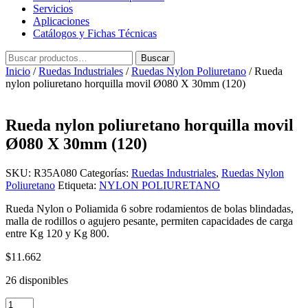
Servicios
Aplicaciones
Catálogos y Fichas Técnicas
Buscar
Buscar
por:
Inicio
/
Ruedas Industriales
/
Ruedas Nylon Poliuretano
/ Rueda
nylon poliuretano horquilla movil Ø080 X 30mm (120)
Rueda nylon poliuretano horquilla movil
Ø080 X 30mm (120)
SKU:
R35A080
Categorías:
Ruedas Industriales
,
Ruedas Nylon
Poliuretano
Etiqueta:
NYLON POLIURETANO
Rueda Nylon o Poliamida 6 sobre rodamientos de bolas blindadas,
malla de rodillos o agujero pesante, permiten capacidades de carga
entre Kg 120 y Kg 800.
$
11.662
26 disponibles
Rueda