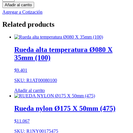
nylon
Añadir al carrito
poliuretano
Agregar a Cotización
horquilla
movil
Related products
Ø080
X
30mm
(120)
cantidad
Rueda alta temperatura Ø080 X
35mm (100)
$
9.401
SKU: R1AT00080100
Añadir al carrito
Rueda nylon Ø175 X 50mm (475)
$
11.067
SKU: R1NY00175475