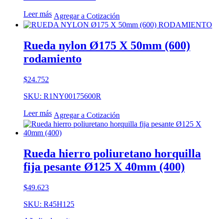
Leer más
Agregar a Cotización
Rueda nylon Ø175 X 50mm (600)
rodamiento
$
24.752
SKU: R1NY00175600R
Leer más
Agregar a Cotización
Rueda hierro poliuretano horquilla
fija pesante Ø125 X 40mm (400)
$
49.623
SKU: R45H125